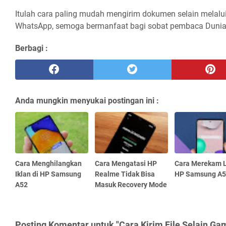
Itulah cara paling mudah mengirim dokumen selain melalui 
WhatsApp, semoga bermanfaat bagi sobat pembaca Dunia
Berbagi :
Anda mungkin menyukai postingan ini :
Cara Menghilangkan
Cara Mengatasi HP
Cara Merekam 
Iklan di HP Samsung
Realme Tidak Bisa
HP Samsung A5
A52
Masuk Recovery Mode
Posting Komentar untuk "Cara Kirim File Selain Ga