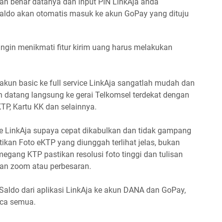
ah benar datanya dan input PIN LinkAja anda
saldo akan otomatis masuk ke akun GoPay yang dituju
ngin menikmati fitur kirim uang harus melakukan
kun basic ke full service LinkAja sangatlah mudah dan
n datang langsung ke gerai Telkomsel terdekat dengan
KTP, Kartu KK dan selainnya.
ice LinkAja supaya cepat dikabulkan dan tidak gampang
astikan Foto eKTP yang diunggah terlihat jelas, bukan
emegang KTP pastikan resolusi foto tinggi dan tulisan
ukan zoom atau perbesaran.
Saldo dari aplikasi LinkAja ke akun DANA dan GoPay,
ca semua.