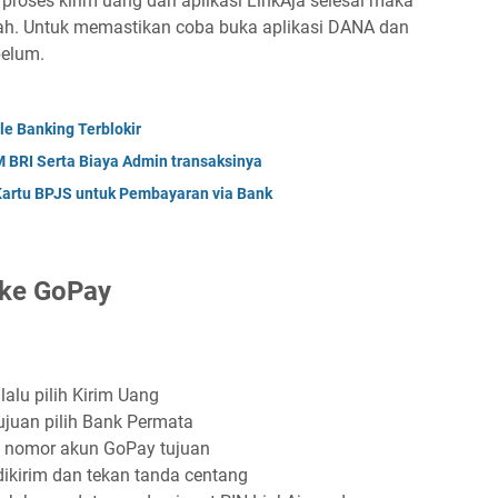
roses kirim uang dari aplikasi LinkAja selesai maka
ah. Untuk memastikan coba buka aplikasi DANA dan
belum.
e Banking Terblokir
 BRI Serta Biaya Admin transaksinya
Kartu BPJS untuk Pembayaran via Bank
 ke GoPay
lalu pilih Kirim Uang
ujuan pilih Bank Permata
i nomor akun GoPay tujuan
dikirim dan tekan tanda centang