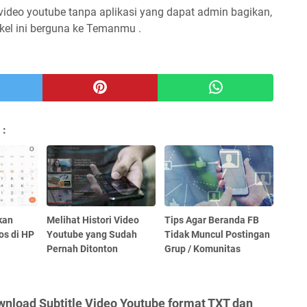
video youtube tanpa aplikasi yang dapat admin bagikan,
kel ini berguna ke Temanmu .
 :
kan
Melihat Histori Video
Tips Agar Beranda FB
os di HP
Youtube yang Sudah
Tidak Muncul Postingan
Pernah Ditonton
Grup / Komunitas
nload Subtitle Video Youtube format TXT dan