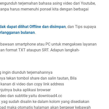
engunduh terjemahan bahasa asing video dari Youtube,
tanpa harus memenuhi ponsel kita dengan berbagai
ak dapat dilihat Offline dan disimpan
, dan Tips supaya
erlangganan bulanan
.
bawaan smartphone atau PC untuk mengakses layanan
gan format TXT ataupun SRT. Adapun langkah-
g ingin diunduh terjemahannya
nya tekan tombol share dan salin tautan, Bila
kanan di video dan copy link address
njutnya buka aplikasi browser
deo dan subtitle yaitu download4.cc
k yag sudah disalin ke dalam kolom yang disediakan
oad maka otomatis halaman akan bergeser kebawah