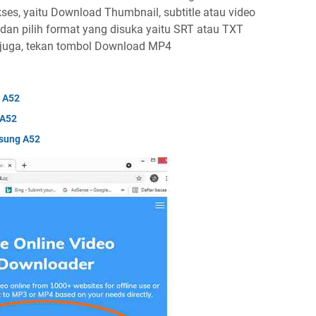
kses, yaitu Download Thumbnail, subtitle atau video
 dan pilih format yang disuka yaitu SRT atau TXT
 juga, tekan tombol Download MP4
 A52
 A52
msung A52