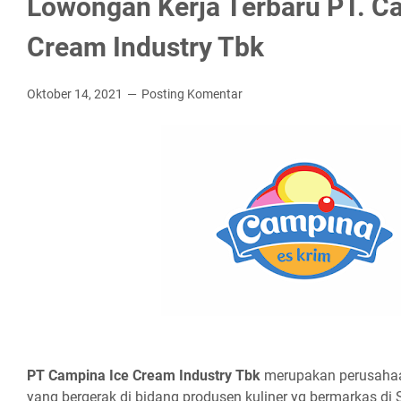
Lowongan Kerja Terbaru PT. C
Cream Industry Tbk
Oktober 14, 2021
Posting Komentar
PT Cаmріnа Iсе Crеаm Induѕtrу Tbk
merupakan perusahaa
yang bergerak di bidang produsen kuliner yg bermarkas di