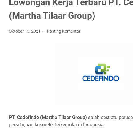
Lowongan Kerja Terbaru PT. C
(Martha Tilaar Group)
Oktober 15, 2021
Posting Komentar
PT. Cеdеfіndо (Mаrthа Tіlааr Grоuр)
salah sesuatu perus
persetujuan kosmetik terkemuka di Indonesia.