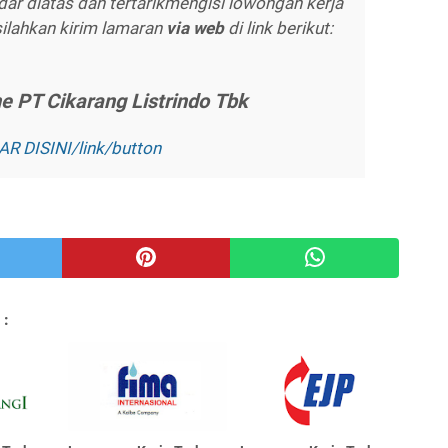
ar diatas dan tertarikmengisi lowongan kerja
silahkan kirim lamaran
vіа wеb
di link berikut:
nе PT Cіkаrаng Lіѕtrіndо Tbk
R DISINI/lіnk/buttоn
 :