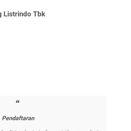
 Lіѕtrіndо Tbk
Pеndаftаrаn