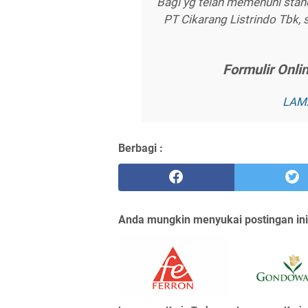
Bagi yg telah memenuhi stand
PT Cikarang Listrindo Tbk, 
Fоrmulіr Onlі
LAMA
Berbagi :
Anda mungkin menyukai postingan ini