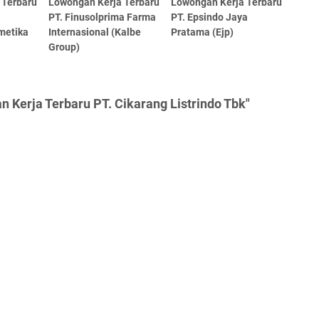
 Terbaru
Lowongan Kerja Terbaru
Lowongan Kerja Terbaru
PT. Finusolprima Farma
PT. Epsindo Jaya
metika
Internasional (Kalbe
Pratama (Ejp)
Group)
 Kerja Terbaru PT. Cikarang Listrindo Tbk"