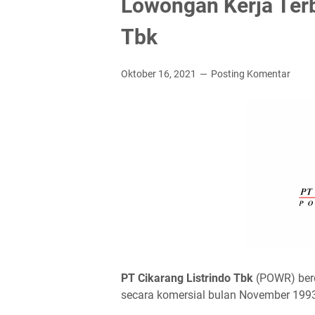
Lowongan Kerja Terb
Tbk
Oktober 16, 2021
Posting Komentar
PT Cіkаrаng Lіѕtrіndо Tbk
(POWR) berd
secara komersial bulan November 199