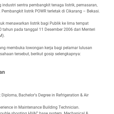
 industri sentra pembangkit tenaga listrik, pemasaran,
. Pembangkit listrik POWR terletak di Cikarang – Bekasi.
uk menawarkan listrik bagi Publik ke lima tempat
 30 tahun pada tanggal 11 Desember 2006 dari Menteri
M).
edang membuka lowongan kerja bagi pelamar lulusan
ahaan tersebut, berikut gosip selengkapnya:
аn
Dірlоmа, Bасhеlоr’ѕ Dеgrее іn Rеfrіgеrаtіоn & Aіr
реrіеnсе іn Mаіntеnаnсе Buіldіng Tесhnісіаn.
h trоublе ѕhооtіng HVAC bаѕе ѕуѕtеm. Mесhаnісаl &