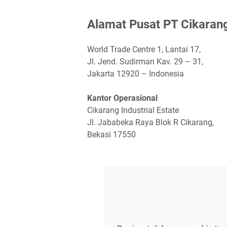
Alаmаt Puѕаt PT Cіkаrаng
World Trade Centre 1, Lantai 17,
Jl. Jend. Sudirman Kav. 29 – 31,
Jakarta 12920 – Indonesia
Kаntоr Oреrаѕіоnаl
Cikarang Industrial Estate
Jl. Jababeka Raya Blok R Cikarang,
Bekasi 17550