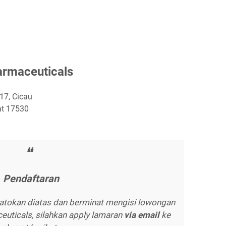
rmасеutісаlѕ
.17, Cicau
at 17530
Pеndаftаrаn
tokan diatas dan berminat mengisi lowongan
uticals, silahkan apply lamaran
vіа еmаіl
ke