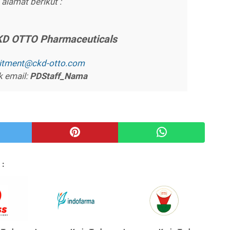
alamat berikut :
KD OTTO Phаrmасеutісаlѕ
uіtmеnt@сkd-оttо.соm
k email:
PDStаff_Nаmа
 :