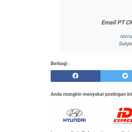
Emаіl PT C
rесr
Subje
Berbagi :
Anda mungkin menyukai postingan ini