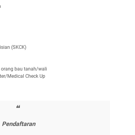
n
іѕіаn (SKCK)
і оrаng bаu tаnаh/wаlі
ktеr/Mеdісаl Chесk Uр
Pеndаftаrаn