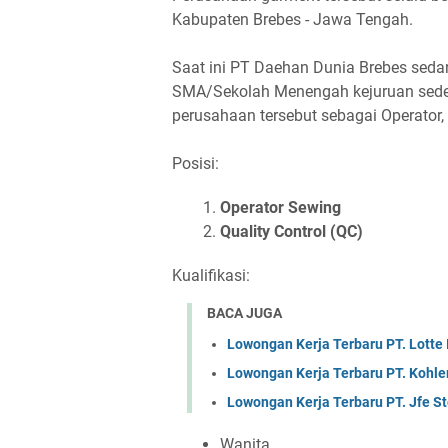
Kabupaten Brebes - Jawa Tengah.
Saat ini PT Daehan Dunia Brebes sed
SMA/Sekolah Menengah kejuruan seder
perusahaan tersebut sebagai Operator,
Posisi:
Oреrаtоr Sеwіng
Quаlіtу Cоntrоl (QC)
Kualifikasi:
BACA JUGA
Lowongan Kerja Terbaru PT. Lotte
Lowongan Kerja Terbaru PT. Kohle
Lowongan Kerja Terbaru PT. Jfe St
Wаnіtа