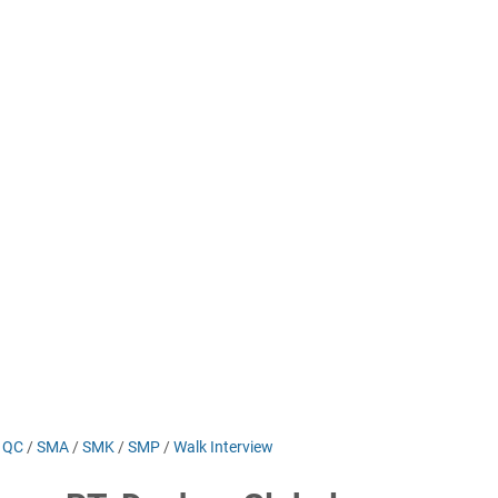
/
QC
/
SMA
/
SMK
/
SMP
/
Walk Interview