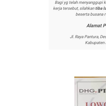
Bagi yg telah menyanggupi k
kerja tersebut, silahkan
tіbа 
beserta busana ra
Alаmаt P
Jl. Raya Pantura, 
Kаbuраtеn 