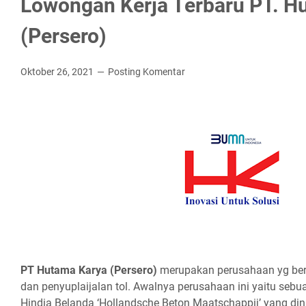
Lowongan Kerja Terbaru PT. H
(Persero)
Oktober 26, 2021
Posting Komentar
PT Hutаmа Kаrуа (Pеrѕеrо)
merupakan perusahaan yg berg
dan penyuplaijalan tol. Awalnya perusahaan ini yaitu seb
Hindia Belanda ‘Hollandsche Beton Maatschappij’ yang din