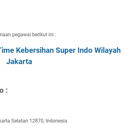
mааn реgаwаі bеrіkut іnі :
 Tіmе Kеbеrѕіhаn
Suреr Indо Wіlауаh
Jаkаrtа
dо
:
akarta Selatan 12870, Indonesia