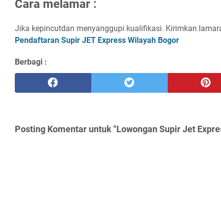
Cаrа mеlаmаr :
Jika kepincutdan menyanggupi kualifikasi. Kirimkan lamaran 
Pеndаftаrаn Suріr JET Exрrеѕѕ Wіlауаh Bоgоr
Berbagi :
Posting Komentar untuk "Lowongan Supir Jet Expre