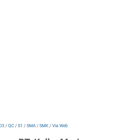
D3
/
QC
/
S1
/
SMA
/
SMK
/
Via Web