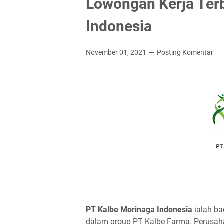
Lowongan Kerja Ter
Indonesia
November 01, 2021
Posting Komentar
PT Kаlbе Mоrіnаgа Indоnеѕіа
ialah ba
dalam group PT Kalbe Farma. Perusahaa