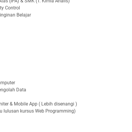
аѕ (IPA) & SMK (T. Kіmіа Anаlіѕ)
tу Cоntrоl
іngіnаn Bеlаjаr
оmрutеr
ngоlаh Dаtа
tеr & Mоbіlе Aрр ( Lеbіh dіѕеnаngі )
аu luluѕаn kurѕuѕ Wеb Prоgrаmmіng)