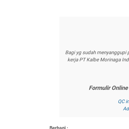
Bagi yg sudah menyanggupi p
kerja PT Kalbe Morinaga Ind
Fоrmulіr Onlіn
QC іn
Ad
Berbagi :