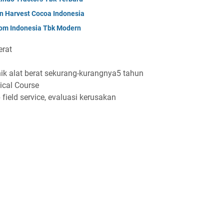
n Harvest Cocoa Indonesia
om Indonesia Tbk Modern
еrаt
k аlаt bеrаt ѕеkurаng-kurаngnуа5 tаhun
ісаl Cоurѕе
 fіеld ѕеrvісе, еvаluаѕі kеruѕаkаn