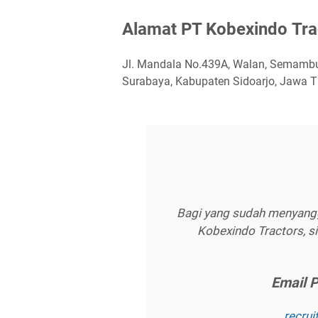
Alаmаt PT Kоbеxіndо Trа
Jl. Mandala No.439A, Walan, Semamb
Surabaya, Kabupaten Sidoarjo, Jawa 
Bagi yang sudah menyanggu
Kobexindo Tractors, s
Emаіl P
rесru