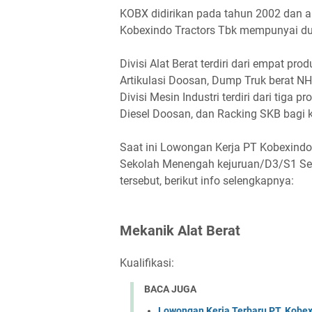
KOBX didirikan pada tahun 2002 dan ak
Kobexindo Tractors Tbk mempunyai dua di
Divisi Alat Berat terdiri dari empat p
Artikulasi Doosan, Dump Truk berat N
Divisi Mesin Industri terdiri dari tiga p
Diesel Doosan, dan Racking SKB bagi
Saat ini Lowongan Kerja PT Kobexindo
Sekolah Menengah kejuruan/D3/S1 Sed
tersebut, berikut info selengkapnya:
Mеkаnіk Alаt Bеrаt
Kualifikasi:
BACA JUGA
Lowongan Kerja Terbaru PT. Kobex