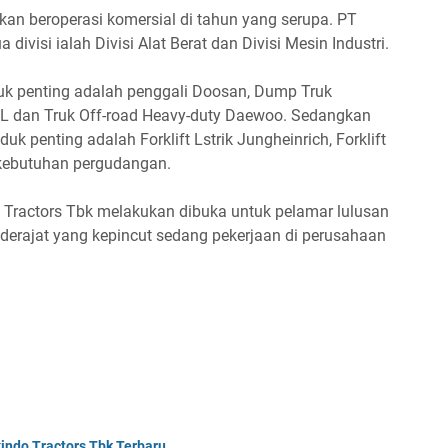
an beroperasi komersial di tahun yang serupa. PT
visi ialah Divisi Alat Berat dan Divisi Mesin Industri.
roduk penting adalah penggali Doosan, Dump Truk
HL dan Truk Off-road Heavy-duty Daewoo. Sedangkan
roduk penting adalah Forklift Lstrik Jungheinrich, Forklift
 kebutuhan pergudangan.
 Tractors Tbk melakukan dibuka untuk pelamar lulusan
erajat yang kepincut sedang pekerjaan di perusahaan
indo Tractors Tbk Terbaru