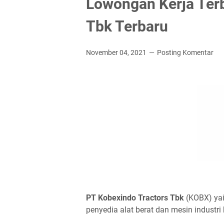
Lowongan Kerja Terb
Tbk Terbaru
November 04, 2021
Posting Komentar
PT Kоbеxіndо Trасtоrѕ Tbk
(KOBX) yai
penyedia alat berat dan mesin industr