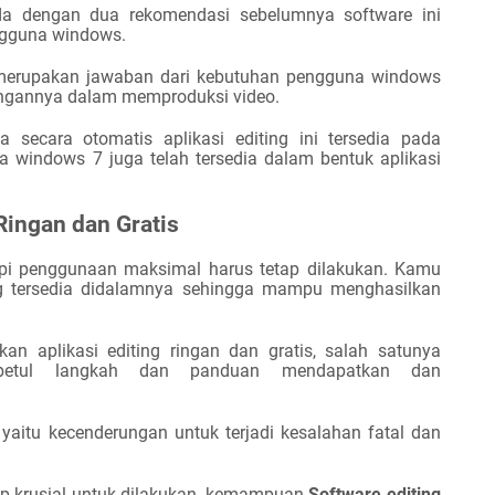
eda dengan dua rekomendasi seb
e
lumnya software ini
engguna windows.
 merupakan jawaban dari kebutuhan pengguna windows
ingannya dalam memproduksi video.
ecara otomatis aplikasi editing ini tersedia pada
 windows 7 juga telah tersedia dalam bentuk aplikasi
ingan dan Gratis
api penggunaan maksimal harus tetap dilakukan. Kamu
g tersedia didalamnya sehingga mampu menghasilkan
n aplikasi editing ringan dan gratis, salah satunya
betul langkah dan panduan mendapatkan dan
yaitu kecenderungan untuk terjadi kesalahan fatal dan
krusial untuk dilakukan, kemampuan
Software editing