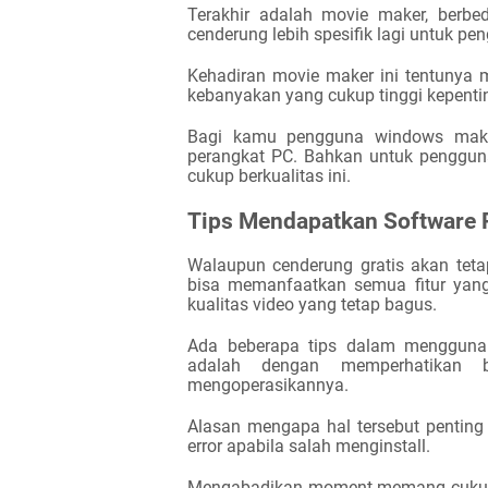
Terakhir adalah movie maker, berb
cenderung lebih spesifik lagi untuk p
Kehadiran movie maker ini tentunya
kebanyakan yang cukup tinggi kepent
Bagi kamu pengguna windows maka s
perangkat PC. Bahkan untuk pengguna
cukup berkualitas ini.
Tips Mendapatkan Software R
Walaupun cenderung gratis akan tet
bisa memanfaatkan semua fitur yan
kualitas video yang tetap bagus.
Ada beberapa tips dalam menggunaka
adalah dengan memperhatikan 
mengop
e
rasikannya.
Alasan mengapa hal tersebut penting 
error apabila salah menginsta
l
l.
Mengabadikan moment memang cukup 