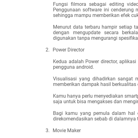
Fungsi filmora sebagai editing vide
Penggunaan software ini cenderung mu
sehingga mampu memberikan efek cuk
Menurut data terbaru hampir setiap t
dengan mengupdate secara berkal
digunakan tanpa mengurangi spesifikas
2.
Power Director
Kedua adalah Power director, aplikasi
pengguna android.
Visualisasi yang dihadirkan sangat
memberikan dampak hasil berkualitas
Kamu hanya perlu menyediakan smart
saja untuk bisa mengakses dan mengins
Bagi kamu yang pemula dalam hal ed
direkomendasikan sebab di
dalamnya te
3.
Movie Maker