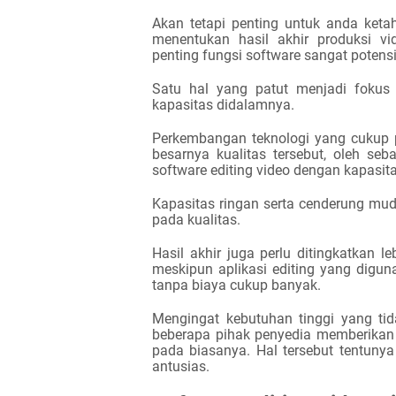
Akan tetapi penting untuk anda keta
menentukan hasil akhir produksi v
penting fungsi software sangat potensi
Satu hal yang patut menjadi fokus 
kapasitas didalamnya.
Perkembangan teknologi yang cukup 
besarnya kualitas tersebut, oleh se
software editing video dengan kapasita
Kapasitas ringan serta cenderung mud
pada kualitas.
Hasil akhir juga perlu ditingkatkan le
meskipun aplikasi editing yang digu
tanpa biaya cukup banyak.
Mengingat kebutuhan tinggi yang t
beberapa pihak penyedia memberikan a
pada biasanya. Hal tersebut tentun
antusias.