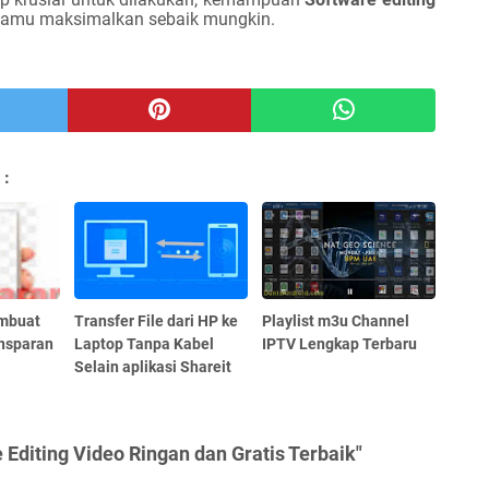
kamu maksimalkan sebaik mungkin.
 :
mbuat
Transfer File dari HP ke
Playlist m3u Channel
nsparan
Laptop Tanpa Kabel
IPTV Lengkap Terbaru
Selain aplikasi Shareit
Editing Video Ringan dan Gratis Terbaik"