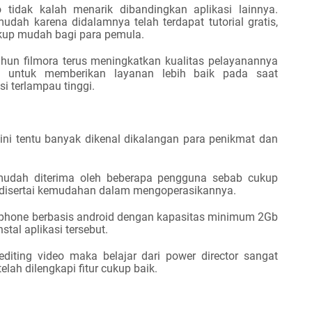
o tidak kalah menarik dibandingkan aplikasi lainnya.
dah karena didalamnya telah terdapat tutorial gratis,
up mudah bagi para pemula.
ahun filmora terus meningkatkan kualitas pelayanannya
a untuk memberikan layanan lebih baik pada saat
i terlampau tinggi.
 ini tentu banyak dikenal dikalangan para penikmat dan
 mudah diterima oleh beberapa pengguna sebab cukup
 disertai kemudahan dalam mengop
e
rasikannya.
phone berbasis android dengan kapasitas minimum 2Gb
tal aplikasi tersebut.
iting video maka belajar dari power director sangat
lah dilengkapi fitur cukup baik.