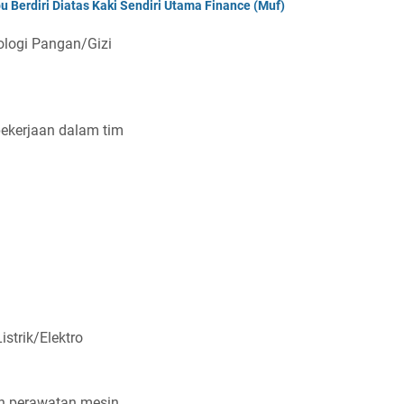
 Berdiri Diatas Kaki Sendiri Utama Finance (Muf)
оlоgі Pаngаn/Gіzі
 реkеrjааn dаlаm tіm
ѕtrіk/Elеktrо
аn реrаwаtаn mеѕіn