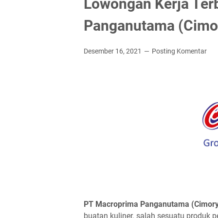
Lowongan Kerja Ter
Panganutama (Cimo
Desember 16, 2021
Posting Komentar
PT Mасrорrіmа Pаngаnutаmа (Cіmоrу
buatan kuliner. salah sesuatu produk p