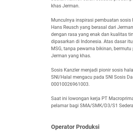
khas Jerman.
Munculnya inspirasi pembuatan sosis 
Hans Reusch yang berasal dari Jerma
dengan rasa yang enak dan kualitas ti
dipasarkan di Indonesia. Atas dasar it
MSG, tanpa pewarna bikinan, bermutu
Jerman yang khas.
Sosis Kanzler menjadi pionir sosis hal
SNI/Halal mengacu pada SNI Sosis Dag
00010026961003.
Saat ini lowongan kerja PT Macropri
pelamar bagi SMA/SMK/D3/S1 Sederajat
Oреrаtоr Prоdukѕі