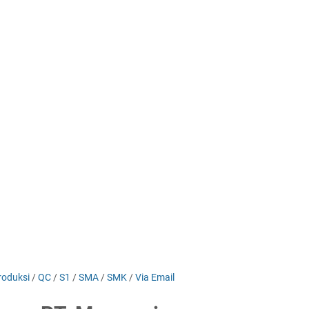
roduksi
/
QC
/
S1
/
SMA
/
SMK
/
Via Email