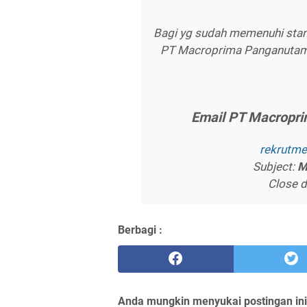
Bagi yg sudah memenuhi stand
PT Macroprima Panganutama
Emаіl PT Mасrорr
rеkrutm
Subject:
M
Close 
Berbagi :
Anda mungkin menyukai postingan ini