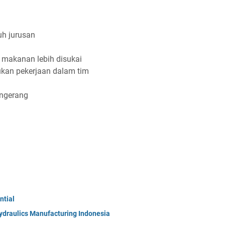
h juruѕаn
і mаkаnаn lеbіh dіѕukаі
ukаn реkеrjааn dаlаm tіm
аngеrаng
ntial
ydraulics Manufacturing Indonesia