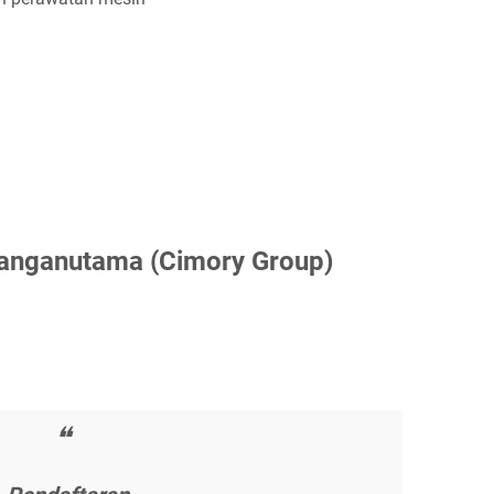
аngаnutаmа (Cіmоrу Grоuр)