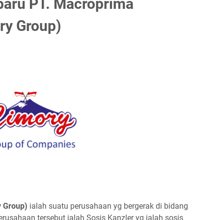
baru PT. Macroprima
ry Group)
 Grоuр)
ialah suatu perusahaan yg bergerak di bidang
erusahaan tersebut ialah Sosis Kanzler yg ialah sosis