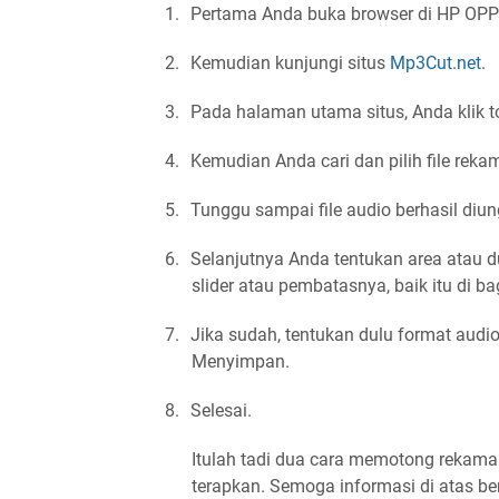
1.
Pertama Anda buka browser di HP OPP
2.
Kemudian kunjungi situs
Mp3Cut.net
.
3.
Pada halaman utama situs, Anda klik t
4.
Kemudian Anda cari dan pilih file reka
5.
Tunggu sampai file audio berhasil diu
6.
Selanjutnya Anda tentukan area atau d
slider atau pembatasnya, baik itu di 
7.
Jika sudah, tentukan dulu format audi
Menyimpan.
8.
Selesai.
Itulah tadi dua cara memotong rekama
terapkan. Semoga informasi di atas b