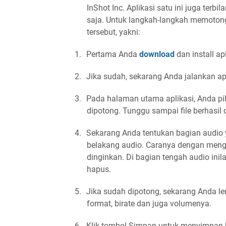
InShot Inc. Aplikasi satu ini juga ter
saja. Untuk langkah-langkah memoton
tersebut, yakni:
1.
Pertama Anda
download
dan install a
2.
Jika sudah, sekarang Anda jalankan apl
3.
Pada halaman utama aplikasi, Anda pil
dipotong. Tunggu sampai file berhasil 
4.
Sekarang Anda tentukan bagian audio y
belakang audio. Caranya dengan mengg
dinginkan. Di bagian tengah audio inil
hapus.
5.
Jika sudah dipotong, sekarang Anda le
format, birate dan juga volumenya.
6.
Klik tombol Simpan untuk menyimpan h