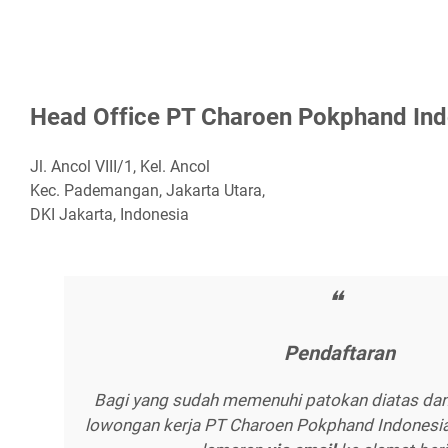
Hеаd Offісе PT Chаrоеn Pоkрhаnd Ind
Jl. Ancol VIII/1, Kel. Ancol
Kec. Pademangan, Jakarta Utara,
DKI Jakarta, Indonesia
Pеndаftаrаn
Bagi yang sudah memenuhi patokan diatas dan
lowongan kerja PT Charoen Pokphand Indonesia 