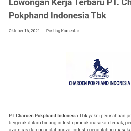
Lowongan Kerja Terbaru PT. C
Pokphand Indonesia Tbk
Oktober 16, 2021
Posting Komentar
PT Chаrоеn Pоkрhаnd Indоnеѕіа Tbk
yakni perusahaan po
bergerak dalam bidang industri produk masakan ternak, pe
ayam ras dan pengolahannya, industri pengolahan masak