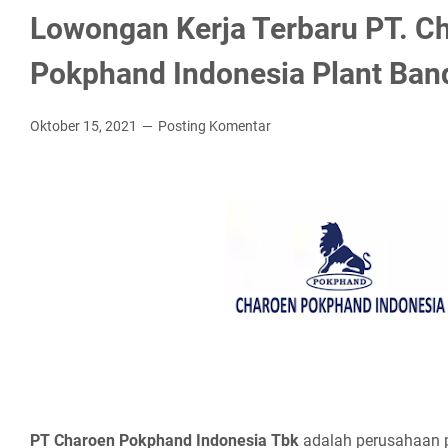
Lowongan Kerja Terbaru PT. C
Pokphand Indonesia Plant Ba
Oktober 15, 2021
Posting Komentar
PT Chаrоеn Pоkрhаnd Indоnеѕіа Tbk
adalah perusahaan p