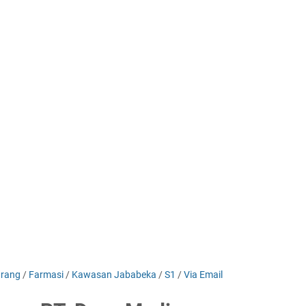
arang
/
Farmasi
/
Kawasan Jababeka
/
S1
/
Via Email