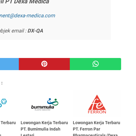
іl PT Dеxа Mеdіса
tmеnt@dеxа-mеdіса.соm
bjek email :
DX-QA
 :
 Terbaru
Lowongan Kerja Terbaru
Lowongan Kerja Terbaru
PT. Bumimulia Indah
PT. Ferron Par
s
Lestari
Pharmaceuticals (Dexa