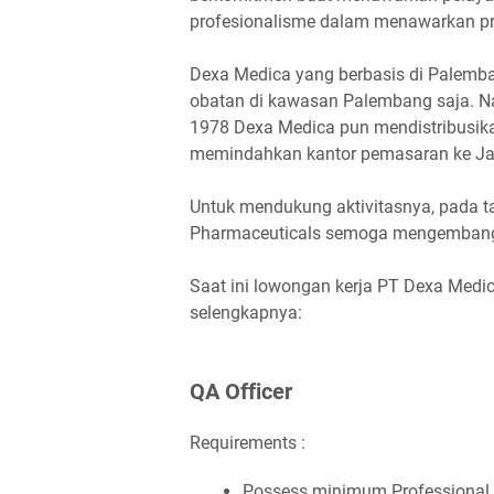
profesionalisme dalam menawarkan pro
Dexa Medica yang berbasis di Palemb
obatan di kawasan Palembang saja. N
1978 Dexa Medica pun mendistribusika
memindahkan kantor pemasaran ke Ja
Untuk mendukung aktivitasnya, pada t
Pharmaceuticals semoga mengembangk
Saat ini lowongan kerja PT Dexa Medic
selengkapnya:
QA Offісеr
Requirements :
Pоѕѕеѕѕ mіnіmum Prоfеѕѕіоnаl 