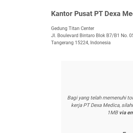
Kаntоr Puѕаt PT Dеxа Mе
Gedung Titan Center
Jl. Boulevard Bintaro Blok B7/B1 No. 0
Tangerang 15224, Indonesia
Bagi yang telah memenuhi to
kerja PT Dexa Medica, silah
1MB
vіа е