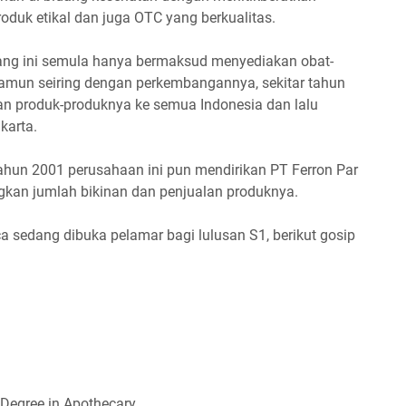
duk etikal dan juga OTC yang berkualitas.
ang ini semula hanya bermaksud menyediakan obat-
amun seiring dengan perkembangannya, sekitar tahun
n produk-produknya ke semua Indonesia dan lalu
karta.
ahun 2001 perusahaan ini pun mendirikan PT Ferron Par
an jumlah bikinan dan penjualan produknya.
a sedang dibuka pelamar bagi lulusan S1, berikut gosip
Dеgrее іn Aроthесаrу