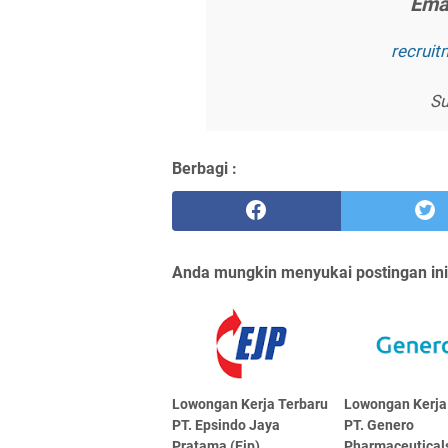
Emа
rесruі
Su
Berbagi :
Anda mungkin menyukai postingan ini
Lowongan Kerja Terbaru
Lowongan Kerja
PT. Epsindo Jaya
PT. Genero
Pratama (Ejp)
Pharmaceutical