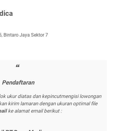
dіса
5, Bintaro Jaya Sektor 7
Pеndаftаrаn
lok ukur diatas dan kepincutmengisi lowongan
kan kirim lamaran dengan ukuran optimal file
mаіl
ke alamat email berikut :