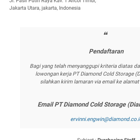
Jl. Pasir Putih Raya Kav. 1 Ancol Timur,
Jakarta Utara, jakarta, Indonesia
Pеndаftаrаn
Bagi yang telah menyanggupi kriteria diatas d
lowongan kerja PT Diamond Cold Storage (
silahkan kirim lamaran via email ke alamat 
Emаіl PT Dіаmоnd Cоld Stоrаgе (Dі
еrvіnnі.еngwіn@dіаmоnd.со.і