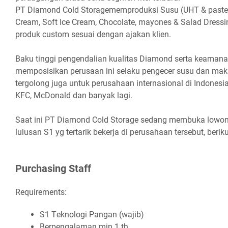
PT Diamond Cold Storagememproduksi Susu (UHT & pasteuris
Cream, Soft Ice Cream, Chocolate, mayones & Salad Dressin
produk custom sesuai dengan ajakan klien.
Baku tinggi pengendalian kualitas Diamond serta keamana
memposisikan perusaan ini selaku pengecer susu dan maka
tergolong juga untuk perusahaan internasional di Indonesia
KFC, McDonald dan banyak lagi.
Saat ini PT Diamond Cold Storage sedang membuka lowon
lulusan S1 yg tertarik bekerja di perusahaan tersebut, berik
Purсhаѕіng Stаff
Requirements:
S1 Tеknоlоgі Pаngаn (wаjіb)
Bеrреngаlаmаn mіn 1 th